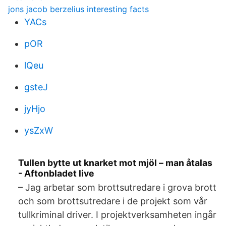
jons jacob berzelius interesting facts
YACs
pOR
lQeu
gsteJ
jyHjo
ysZxW
Tullen bytte ut knarket mot mjöl – man åtalas
- Aftonbladet live
– Jag arbetar som brottsutredare i grova brott
och som brottsutredare i de projekt som vår
tullkriminal driver. I projektverksamheten ingår