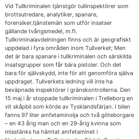
Vid Tullkriminalen tjänstgör tullinspektörer som
brottsutredare, analytiker, spanare,
forensiker,tjänstemän som utför insatser
gällande tvångsmedel, m.fl.
Tullkriminalavdelningen finns och är geografiskt
uppdelad i fyra områden inom Tullverket; Men
det är bara spanare i tullkriminalen och särskilda
insatsgrupper som får bära pistoler. Och det
bara för självskydd, inte för att genomföra själva
uppdraget. Tullverkets ledning vill inte ha
beväpnade inspektörer i gränskontrollerna. Den
15 maj i år stoppade tullkriminalen i Trelleborg en
vit skåpbil som körde av Tysklandsfärjan. I bilen
fanns 97 liter amfetaminolja och två göteborgare
– en 43 årig man och en 29-årig kvinna som
misstänks ha hämtat amfetaminet i