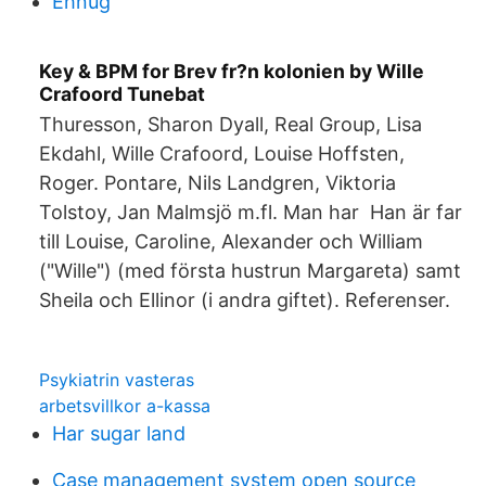
Ehnug
Key & BPM for Brev fr?n kolonien by Wille
Crafoord Tunebat
Thuresson, Sharon Dyall, Real Group, Lisa
Ekdahl, Wille Crafoord, Louise Hoffsten,
Roger. Pontare, Nils Landgren, Viktoria
Tolstoy, Jan Malmsjö m.fl. Man har Han är far
till Louise, Caroline, Alexander och William
("Wille") (med första hustrun Margareta) samt
Sheila och Ellinor (i andra giftet). Referenser.
Psykiatrin vasteras
arbetsvillkor a-kassa
Har sugar land
Case management system open source