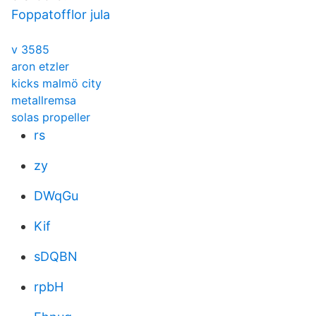
Foppatofflor jula
v 3585
aron etzler
kicks malmö city
metallremsa
solas propeller
rs
zy
DWqGu
Kif
sDQBN
rpbH