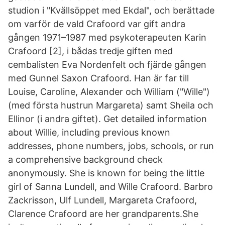
studion i "Kvällsöppet med Ekdal", och berättade
om varför de vald Crafoord var gift andra
gången 1971–1987 med psykoterapeuten Karin
Crafoord [2], i bådas tredje giften med
cembalisten Eva Nordenfelt och fjärde gången
med Gunnel Saxon Crafoord. Han är far till
Louise, Caroline, Alexander och William ("Wille")
(med första hustrun Margareta) samt Sheila och
Ellinor (i andra giftet). Get detailed information
about Willie, including previous known
addresses, phone numbers, jobs, schools, or run
a comprehensive background check
anonymously. She is known for being the little
girl of Sanna Lundell, and Wille Crafoord. Barbro
Zackrisson, Ulf Lundell, Margareta Crafoord,
Clarence Crafoord are her grandparents.She