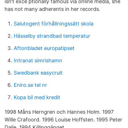
isn’t exce ptionally famous via online media, she
has not many adherents in her records.
Salutogent förhållningssätt skola
Hässelby strandbad temperatur
Aftonbladet europatipset
Intranat simrishamn
Swedbank easycruit
Eniro.se tel nr
Kopa bil med kredit
1998 Måns Herngren och Hannes Holm. 1997
Wille Crafoord. 1996 Louise Hoffsten. 1995 Peter
Dalle. 1994 Killinggänget.