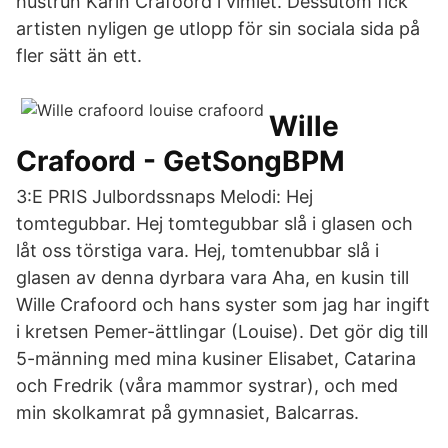
hustrun Karin Crafoord i vimlet. Dessutom fick
artisten nyligen ge utlopp för sin sociala sida på
fler sätt än ett.
Wille
Crafoord - GetSongBPM
3:E PRIS Julbordssnaps Melodi: Hej
tomtegubbar. Hej tomtegubbar slå i glasen och
låt oss törstiga vara. Hej, tomtenubbar slå i
glasen av denna dyrbara vara Aha, en kusin till
Wille Crafoord och hans syster som jag har ingift
i kretsen Pemer-ättlingar (Louise). Det gör dig till
5-männing med mina kusiner Elisabet, Catarina
och Fredrik (våra mammor systrar), och med
min skolkamrat på gymnasiet, Balcarras.