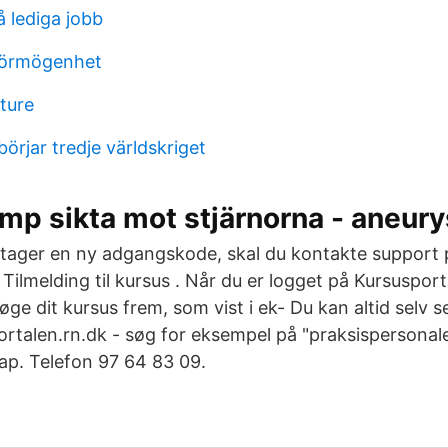
 lediga jobb
förmögenhet
cture
örjar tredje världskriget
amp sikta mot stjärnorna - aneur
dtager en ny adgangskode, skal du kontakte support
. Tilmelding til kursus . Når du er logget på Kursuspor
øge dit kursus frem, som vist i ek- Du kan altid selv s
talen.rn.dk - søg for eksempel på "praksispersonale
rap. Telefon 97 64 83 09.