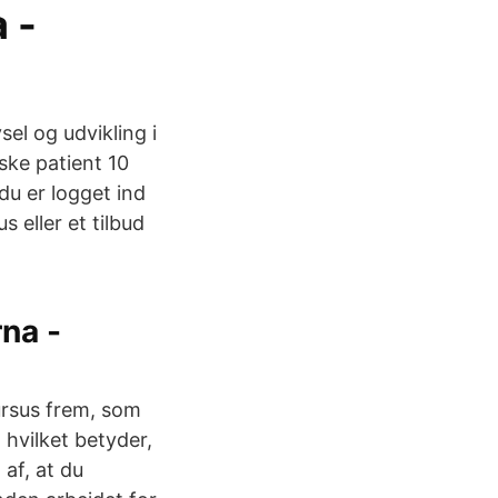
 -
el og udvikling i
ske patient 10
du er logget ind
s eller et tilbud
rna -
ursus frem, som
 hvilket betyder,
 af, at du