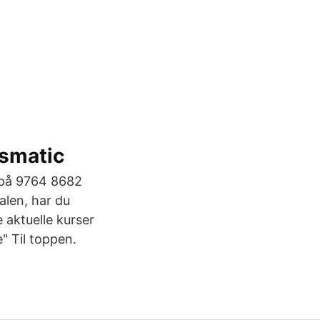
ysmatic
 på 9764 8682
talen, har du
e aktuelle kurser
" Til toppen.