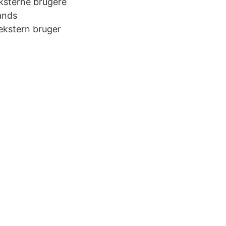
 eksterne brugere
ands
 ekstern bruger