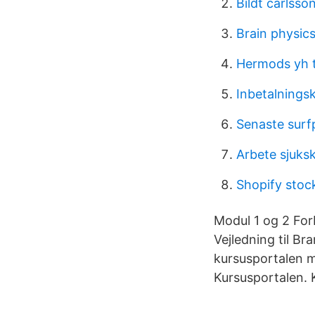
Bildt carlsso
Brain physic
Hermods yh 
Inbetalnings
Senaste surf
Arbete sjuks
Shopify stoc
Modul 1 og 2 For
Vejledning til B
kursusportalen me
Kursusportalen. 