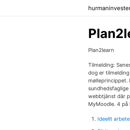
hurmaninveste
Plan2l
Plan2learn
Tilmelding: Senes
dog er tilmelding
mølleprincippet.
sundhedsfaglige 
webbtjänst där p
MyMoodle. 4 på k
Ideellt arbete