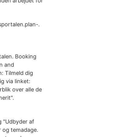
nden arbejdet for
sportalen.plan-.
rtalen. Booking
n and
 Tilmeld dig
g via linket:
lik over alle de
erit".
å
g "Udbyder af
ser og temadage.