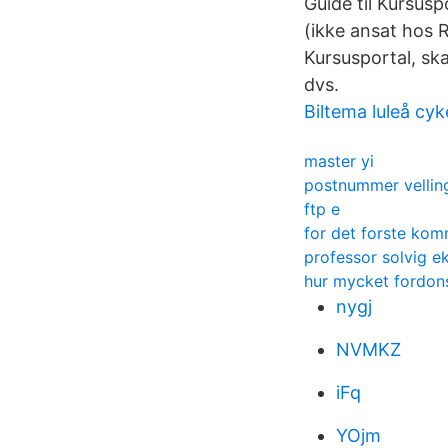
Guide til Kursusp
(ikke ansat hos 
Kursusportal, sk
dvs.
Biltema luleå cyk
master yi
postnummer vellin
ftp e
for det forste ko
professor solvig e
hur mycket fordon
nygj
NVMKZ
iFq
YOjm