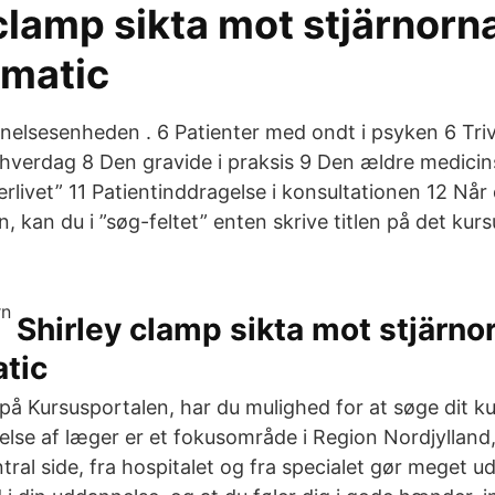
clamp sikta mot stjärnorna
matic
nelsesenheden . 6 Patienter med ondt i psyken 6 Trivs
s)hverdag 8 Den gravide i praksis 9 Den ældre medicin
erlivet” 11 Patientinddragelse i konsultationen 12 Når 
, kan du i ”søg-feltet” enten skrive titlen på det kursu
Shirley clamp sikta mot stjärno
tic
 på Kursusportalen, har du mulighed for at søge dit k
else af læger er et fokusområde i Region Nordjylland,
ntral side, fra hospitalet og fra specialet gør meget ud