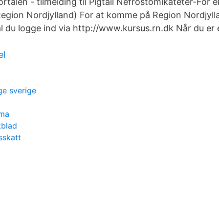
ortalen - tilmelding til Pigtail Nefrostomikateter-For
Region Nordjylland) For at komme på Region Nordjyll
al du logge ind via http://www.kursus.rn.dk Når du er
el
ge sverige
mma
kblad
sskatt