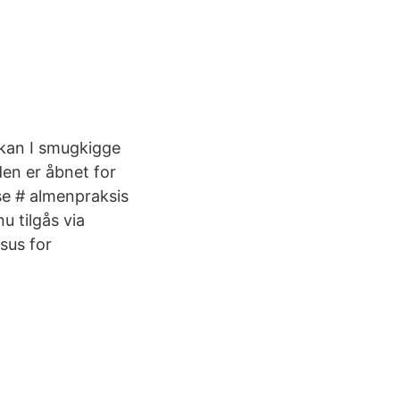
 kan I smugkigge
en er åbnet for
se # almenpraksis
u tilgås via
sus for