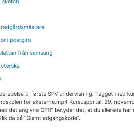
n sketch
s
trädgårdsmästare
kort postgiro
plattan från samsung
koterska
k
beredelse til første SPV undervisning. Tagget med ku
randskolen for eksterne.mp4 Kursusportal. 29. novem
d det angivne CPR” betyder det, at du allerede har en
Klik da på ”Glemt adgangskode”.