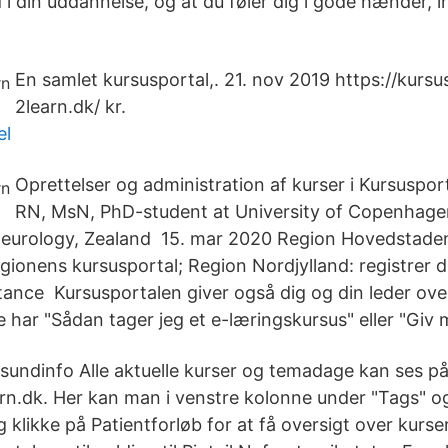
i din uddannelse, og at du føler dig i gode hænder, i
En samlet kursusportal,. 21. nov 2019 https://kursu
2learn.dk/ kr.
el
Oprettelser og administration af kurser i Kursuspo
RN, MsN, PhD-student at University of Copenhage
eurology, Zealand 15. mar 2020 Region Hovedstaden:
egionens kursusportal​; Region Nordjylland: registrer di
ance Kursusportalen giver også dig og din leder overb
e har "Sådan tager jeg et e-læringskursus" eller "Giv m
 sundinfo Alle aktuelle kurser og temadage kan ses p
n.dk. Her kan man i venstre kolonne under "Tags" o
og klikke på Patientforløb for at få oversigt over kur