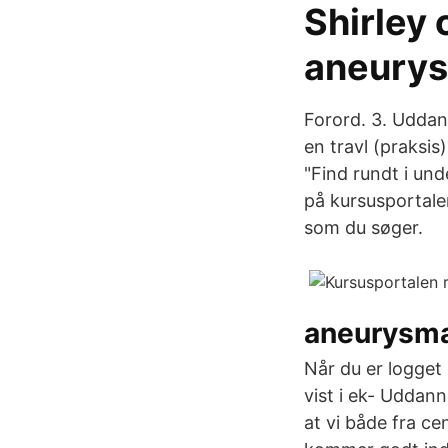
Shirley 
aneurys
Forord. 3. Uddan
en travl (praksi
"Find rundt i und
på kursusportalen
som du søger.
aneurysma
Når du er logget
vist i ek- Uddann
at vi både fra ce