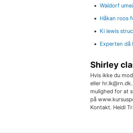
Waldorf umeå
Håkan roos 
Ki lewis stru
Experten då b
Shirley cl
Hvis ikke du mo
eller hr.lk@rn.dk
mulighed for at s
på www.kursuspor
Kontakt. Heidi T