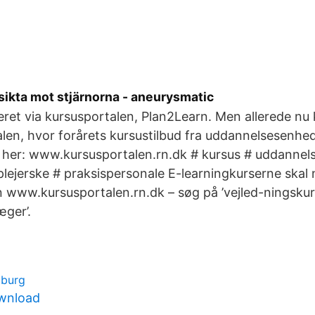
sikta mot stjärnorna - aneurysmatic
teret via kursusportalen, Plan2Learn. Men allerede nu
len, hvor forårets kursustilbud fra uddannelsesenhed
ik her: www.kursusportalen.rn.dk # kursus # uddannel
lejerske # praksispersonale E-learningkurserne skal n
 www.kursusportalen.rn.dk – søg på ’vejled-ningskur
æger’.
mburg
ownload