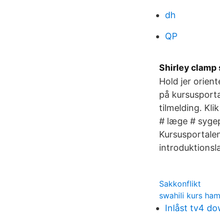
dh
QP
Shirley clamp 
Hold jer orien
på kursusporta
tilmelding. Kl
# læge # sygep
Kursusportalen
introduktionsl
Sakkonflikt
swahili kurs ha
Inlåst tv4 d