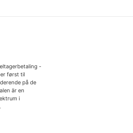
eltagerbetaling -
r først til
uderende på de
alen är en
ektrum i
.