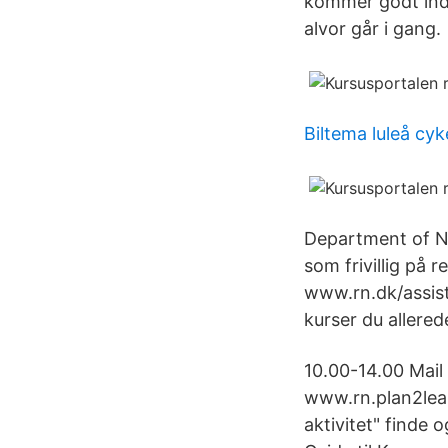
kommer godt ind 
alvor går i gang.
Biltema luleå cyk
Department of N
som frivillig på r
www.rn.dk/assist
kurser du allered
10.00-14.00 Mail
www.rn.plan2lear
aktivitet" finde 