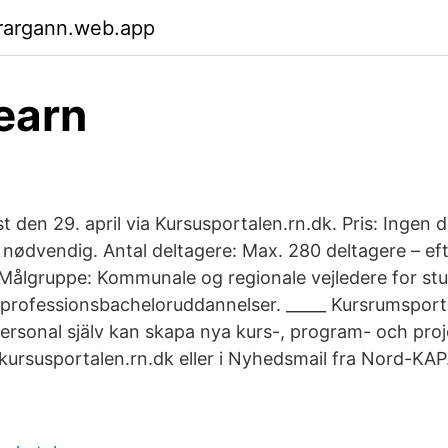
rargann.web.app
earn
t den 29. april via Kursusportalen.rn.dk. Pris: Ingen d
 nødvendig. Antal deltagere: Max. 280 deltagere – efte
 Målgruppe: Kommunale og regionale vejledere for st
professionsbacheloruddannelser. _____ Kursrumsport
ersonal själv kan skapa nya kurs-, program- och proj
ursusportalen.rn.dk eller i Nyhedsmail fra Nord-KAP