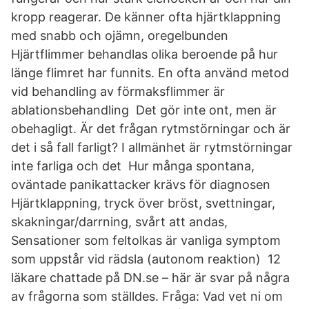
kropp reagerar. De känner ofta hjärtklappning
med snabb och ojämn, oregelbunden
Hjärtflimmer behandlas olika beroende på hur
länge flimret har funnits. En ofta använd metod
vid behandling av förmaksflimmer är
ablationsbehandling Det gör inte ont, men är
obehagligt. Är det frågan rytmstörningar och är
det i så fall farligt? I allmänhet är rytmstörningar
inte farliga och det Hur många spontana,
oväntade panikattacker krävs för diagnosen
Hjärtklappning, tryck över bröst, svettningar,
skakningar/darrning, svårt att andas,
Sensationer som feltolkas är vanliga symptom
som uppstår vid rädsla (autonom reaktion) 12
läkare chattade på DN.se – här är svar på några
av frågorna som ställdes. Fråga: Vad vet ni om