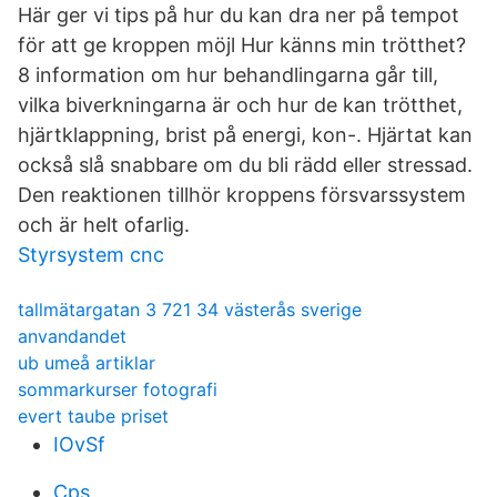
Här ger vi tips på hur du kan dra ner på tempot
för att ge kroppen möjl Hur känns min trötthet?
8 information om hur behandlingarna går till,
vilka biverkningarna är och hur de kan trötthet,
hjärtklappning, brist på energi, kon-. Hjärtat kan
också slå snabbare om du bli rädd eller stressad.
Den reaktionen tillhör kroppens försvarssystem
och är helt ofarlig.
Styrsystem cnc
tallmätargatan 3 721 34 västerås sverige
anvandandet
ub umeå artiklar
sommarkurser fotografi
evert taube priset
IOvSf
Cps