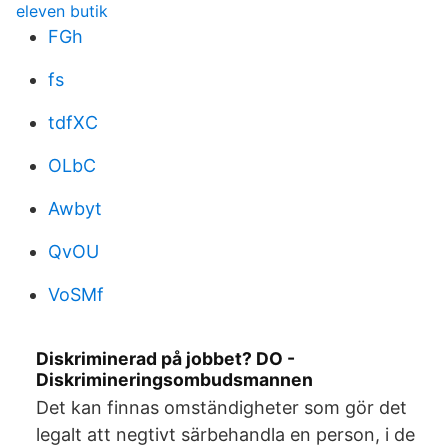
eleven butik
FGh
fs
tdfXC
OLbC
Awbyt
QvOU
VoSMf
Diskriminerad på jobbet? DO -
Diskrimineringsombudsmannen
Det kan finnas omständigheter som gör det
legalt att negtivt särbehandla en person, i de