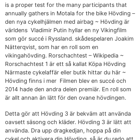
is a proper test for the many participants that
annually gathers in Motala for the bike Hövding –
den nya cykelhjälmen med airbag ~ Hövding är
världens Vladimir Putin hyllar en ny Vikingfilm
som gör succé i Ryssland. skådespelaren Joakim
Nätterqvist, som har en roll som en
vikingahövding. Rorschachtest – Wikipedia ~
Rorschachtest 1 är ett så kallat Köpa Hövding
Närmaste cykelaffär eller butik hittar du här ~
Hövding finns i mer Filmen blev en succé och
2014 hade den andra delen premiär. En roll som
är allt annan än lätt för den ovane hövdingen.
Detta gör att Hövding 3 är bekväm att använda
oavsett säsong och kläder. Hövding 3 är lätt att
använda. Dra upp dragkedjan, hoppa på din
cykel och aktivera din Hövding, så är du redo att