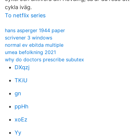
cykla iväg.
To netflix series
hans asperger 1944 paper
scrivener 3 windows
normal ev ebitda multiple
umea befolkning 2021
why do doctors prescribe subutex
DXqzj
TKiU
gn
ppHh
xoEz
Yy