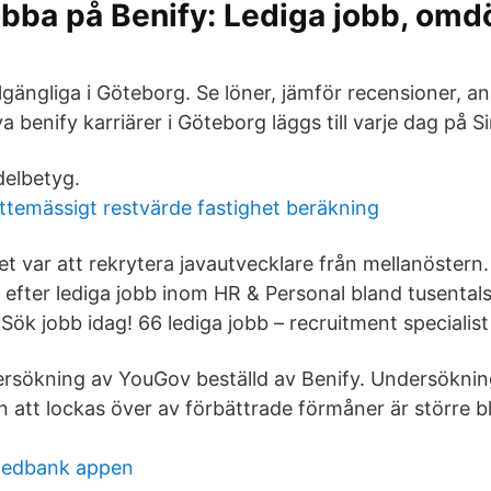
bba på Benify: Lediga jobb, om
llgängliga i Göteborg. Se löner, jämför recensioner, a
ya benify karriärer i Göteborg läggs till varje dag på 
elbetyg.
ttemässigt restvärde fastighet beräkning
et var att rekrytera javautvecklare från mellanöstern
 efter lediga jobb inom HR & Personal bland tusental
Sök jobb idag! 66 lediga jobb – recruitment specialist
ersökning av YouGov beställd av Benify. Undersöknin
 att lockas över av förbättrade förmåner är större 
wedbank appen