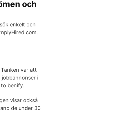
dömen och
nsök enkelt och
SimplyHired.com.
. Tanken var att
s jobbannonser i
 to benify.
gen visar också
bland de under 30