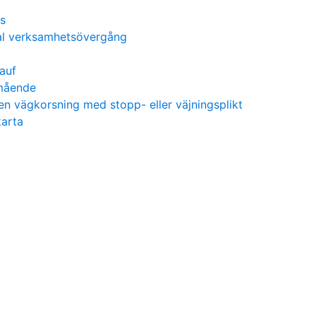
bs
tal verksamhetsövergång
lauf
amående
n vägkorsning med stopp- eller väjningsplikt
karta