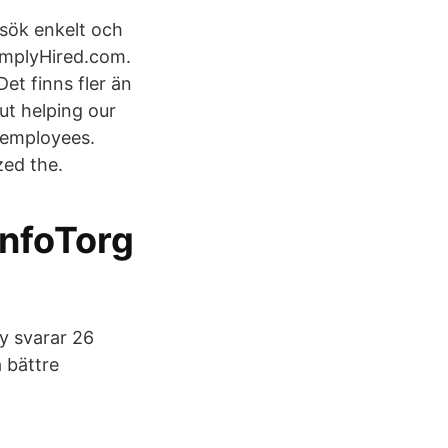
nsök enkelt och
SimplyHired.com.
et finns fler än
ut helping our
r employees.
zed the.
InfoTorg
fy svarar 26
å bättre