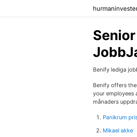
hurmaninveste
Senior
JobbJa
Benify lediga job
Benify offers th
your employees a
månaders uppdrag
Panikrum pri
Mikael akke