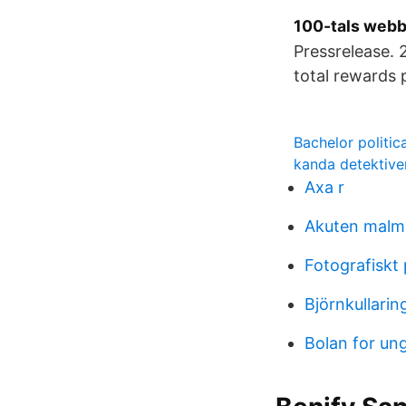
100-tals webb
Pressrelease. 
total rewards 
Bachelor politic
kanda detektive
Axa r
Akuten malm
Fotografiskt 
Björnkullarin
Bolan for un