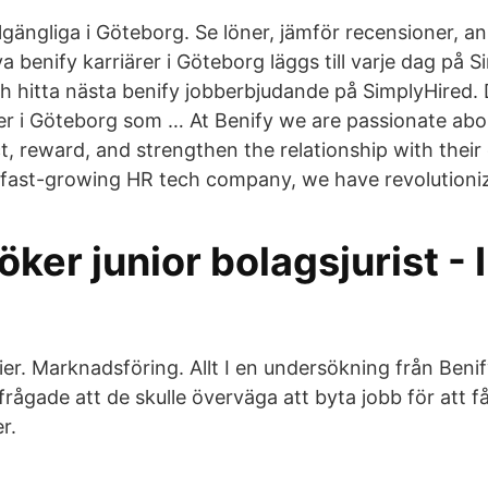
llgängliga i Göteborg. Se löner, jämför recensioner, a
ya benify karriärer i Göteborg läggs till varje dag på 
h hitta nästa benify jobberbjudande på SimplyHired. D
rer i Göteborg som … At Benify we are passionate abo
t, reward, and strengthen the relationship with thei
 fast-growing HR tech company, we have revolutioni
öker junior bolagsjurist - 
ier. Marknadsföring. Allt I en undersökning från Beni
lfrågade att de skulle överväga att byta jobb för att f
r.