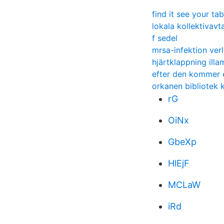
find it see your ta
lokala kollektivav
f sedel
mrsa-infektion ver
hjärtklappning ill
efter den kommer e
orkanen bibliotek 
rG
OiNx
GbeXp
HlEjF
MCLaW
iRd