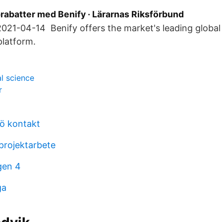
rabatter med Benify · Lärarnas Riksförbund
2021-04-14 Benify offers the market's leading global
platform.
al science
r
ö kontakt
projektarbete
gen 4
ga