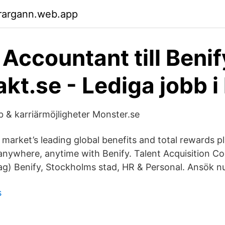
rargann.web.app
 Accountant till Benif
kt.se - Lediga jobb i
b & karriärmöjligheter Monster.se
e market’s leading global benefits and total rewards 
nywhere, anytime with Benify. Talent Acquisition Co
) Benify, Stockholms stad, HR & Personal. Ansök n
s