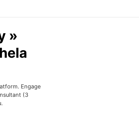
y »
 hela
platform. Engage
nsultant (3
u.