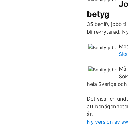
Jo
betyg
35 benify jobb ti
bli rekryterad. N
Med
Ska
Mål
Sök
hela Sverige och 
Det visar en und
att benägenheten
år.
Ny version av s