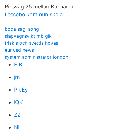
Riksväg 25 mellan Kalmar o.
Lessebo kommun skola
boda sagi song
släpvagnsvikt mb glk
friskis och svettis hovas
eur usd news
system administrator london
FIB
jm
PibEy
lQK
ZZ
NI